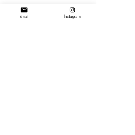
Email
İnstagram
Daha Fazla Göster